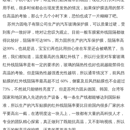
用手机，很多时候都会出现发烫发热的情况，如果保护膜选用的禁不
住高温的考验，那么十几个小时下来，恐怕也成了一片糊糊了吧。
苏州力固电子有限公司生产的汽车玻璃保护膜，可以质量过硬，受
到客户一致好评，绝对让您叹为观止。目前一般车膜紫外线阻隔都做
得比较好，阻隔率可达98%，而力固所生产的汽车保护膜，阻隔率高
达99%，也就是说，宝宝们再也比用担心坐在车里还会被晒黑了。当
然，我们都知道，温度最高的当属红外线了，所以行业里对车窗玻璃
红外线阻隔率是有一定的要求的，玻璃的隔热性也好也就越能禁得住
高温的考验。但是隔热性越强透光性越弱，所以通常情况下，前风挡
贴膜的红外线阻隔率最高超不过 60%，侧窗及后风挡贴膜也不会超过
73%，不然就只能牺牲亮度了。但是苏州力固从德国、韩国、台湾等
国家和地区购入先进的生产设备，每一条生产线都能够达到国际标
准，所以生产的汽车贴膜的红外线阻隔率要比目前国内很多厂家的水
平要高出一截，在透明度这一块儿上，一致都有大量的高科技人才，
专业的团队精心探索，真正做到了既能抗高温，又不影响视线，所以
真正的耐高温保护膜，还真的要首选力固。